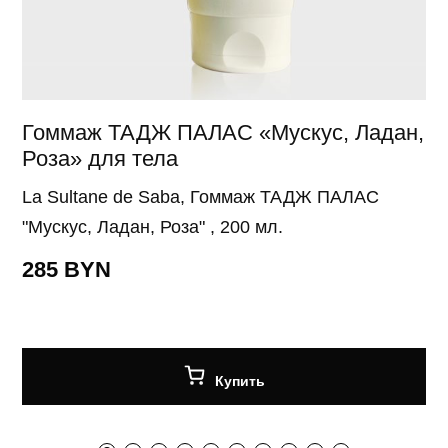
Гоммаж ТАДЖ ПАЛАС «Мускус, Ладан,
С
Роза» для тела
В
La Sultane de Saba, Гоммаж ТАДЖ ПАЛАС
La
"Мускус, Ладан, Роза" , 200 мл.
«А
30
285 BYN
2
Купить