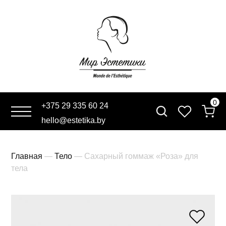
0
+375 29 335 60 24
Поиск:
hello@estetika.by
Главная
—
Тело
— Сахарный гоммаж «Роза» для
тела